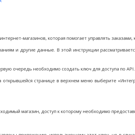
х
интернет-магазинов, которая помогает управлять заказами, 
паниям и другие данные. В этой инструкции рассматривает
первую очередь необходимо создать ключ для доступа по API.
а открывшейся странице в верхнем меню выберите «Интеграц
ходимый магазин, доступ к которому необходимо предоставит
авлены приложению, использующему этот ключ, но в случае,