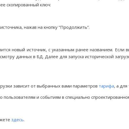
нее скопированный ключ:
сточника, нажав на кнопку “Продолжить”.
тся новый источник, с указанным ранее названием. Если вы
осмотру данных в БД. Далее для запуска исторической загру
грузки зависит от выбранных вами параметров
тарифа
, а дл
по пользователям и событиям в специально спроектированн
ожете
здесь
.