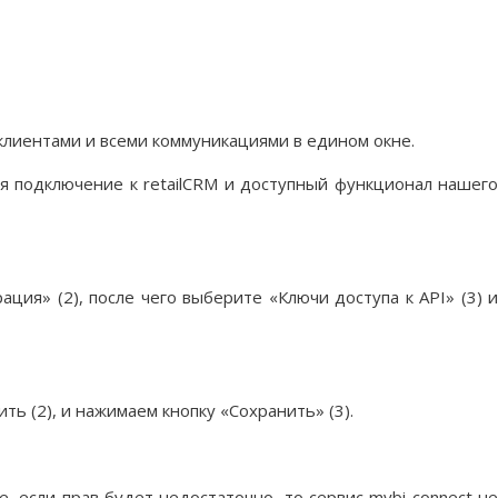
клиентами и всеми коммуникациями в едином окне.
ся подключение к retailCRM и доступный функционал нашег
ия» (2), после чего выберите «Ключи доступа к API» (3) и
ь (2), и нажимаем кнопку «Сохранить» (3).
 если прав будет недостаточно, то сервис mybi connect не