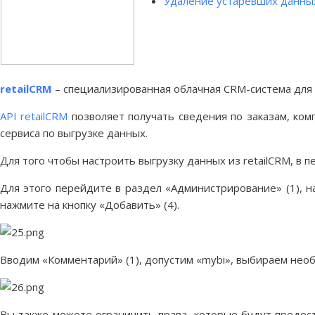
Удаление устаревших данны
retailCRM
– специализированная облачная CRM-система для 
API retailCRM
позволяет получать сведения по заказам, ком
сервиса по выгрузке данных.
Для того чтобы настроить выгрузку данных из retailCRM, в 
Для этого перейдите в раздел «Администрирование» (1), н
нажмите на кнопку «Добавить» (4).
Вводим «Комментарий» (1), допустим «mybi», выбираем необ
Вы также можете ограничить права, которые будут предост