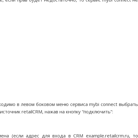
ходимо в левом боковом меню сервиса mybi connect выбрать
сточник retailCRM, нажав на кнопку “подключить”:
на (если адрес для входа в CRM example.retailcrm.ru, то