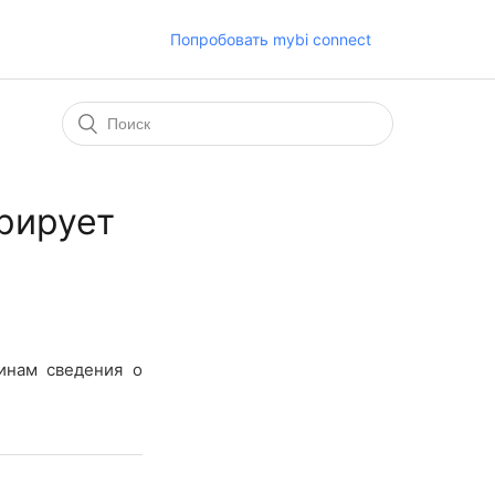
Попробовать mybi connect
рирует
чинам сведения о