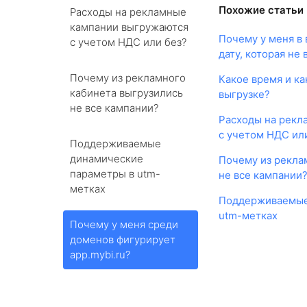
Похожие статьи
Расходы на рекламные
кампании выгружаются
Почему у меня в 
с учетом НДС или без?
дату, которая не 
Почему из рекламного
Какое время и ка
кабинета выгрузились
выгрузке?
не все кампании?
Расходы на рекл
с учетом НДС ил
Поддерживаемые
динамические
Почему из рекла
параметры в utm-
не все кампании
метках
Поддерживаемые
utm-метках
Почему у меня среди
доменов фигурирует
app.mybi.ru?