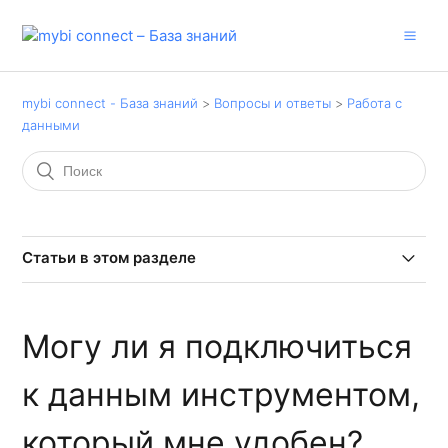
mybi connect - База знаний
Вопросы и ответы
Работа с
данными
Статьи в этом разделе
Можно ли выгружать данные в Google BigQuery?
Могу ли я подключиться
Могу ли я подключиться к данным инструментом,
который мне удобен?
к данным инструментом,
Не могу подключиться к данным через Power BI, в
который мне удобен?
сообщении об ошибке упоминается неверный