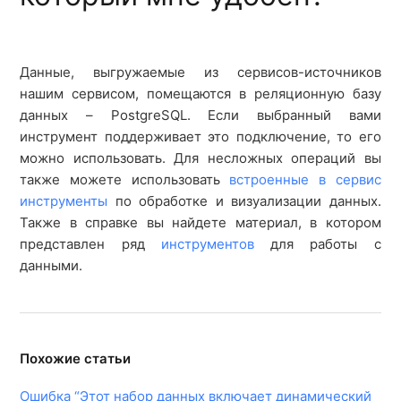
логин
Шаблоны и готовые отчеты Power BI
Данные, выгружаемые из сервисов-источников
нашим сервисом, помещаются в реляционную базу
Почему Power BI показывает старые данные? Как
данных – PostgreSQL. Если выбранный вами
их обновить?
инструмент поддерживает это подключение, то его
можно использовать. Для несложных операций вы
Ошибка “Этот набор данных включает
также можете использовать
встроенные в сервис
динамический источник данных”
инструменты
по обработке и визуализации данных.
Также в справке вы найдете материал, в котором
представлен ряд
инструментов
для работы с
Как в Power BI преобразовать данные из JSON?
данными.
Похожие статьи
Ошибка “Этот набор данных включает динамический