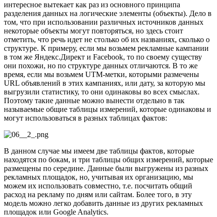
интересное вытекает как раз из основного принципа
разделения данных на логические элементы (объекты). Дело в
том, что при использовании различных источников данных
некоторые объекты могут повторяться, но здесь стоит
отметить, что речь идет не столько об их названиях, сколько о
структуре. К примеру, если мы возьмем рекламные кампании
в том же Яндекс.Директ и Facebook, то по своему существу
они похожи, но по структуре данных отличаются. В то же
время, если мы возьмем UTM-метки, которыми размечены
URL объявлений в этих кампаниях, или дату, за которую мы
выгрузили статистику, то они одинаковы во всех смыслах.
Поэтому такие данные можно вынести отдельно в так
называемые общие таблицы измерений, которые одинаковы и
могут использоваться в разных таблицах фактов:
В данном случае мы имеем две таблицы фактов, которые
находятся по бокам, и три таблицы общих измерений, которые
размещены по середине. Данные были выгружены из разных
рекламных площадок, но, учитывая их организацию, мы
можем их использовать совместно, т.е. посчитать общий
расход на рекламу по дням или сайтам. Более того, в эту
модель можно легко добавить данные из других рекламных
площадок или Google Analytics.