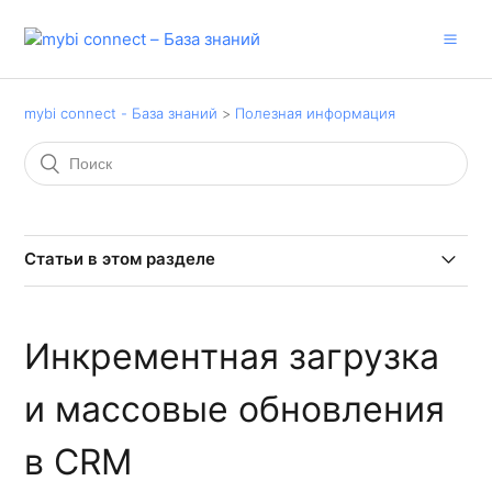
mybi connect - База знаний
Полезная информация
Статьи в этом разделе
Оптимизация расхода строк базовой выгрузки
Инкрементная загрузка
Обновления сервиса
и массовые обновления
Об ограничении размера БД
в CRM
Об обновлении отчетов