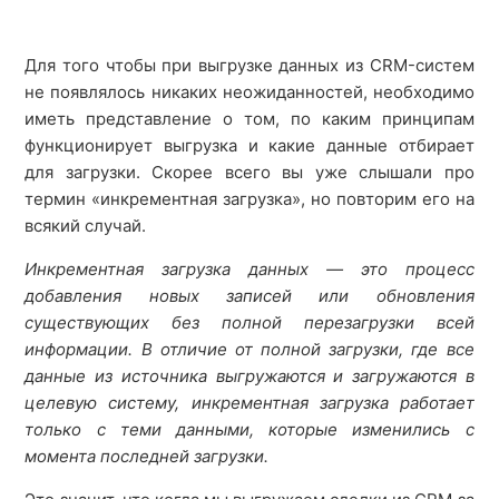
Заканчивается объем БД в сервисе, что делать?
Для того чтобы при выгрузке данных из CRM-систем
не появлялось никаких неожиданностей, необходимо
Основы моделирования
иметь представление о том, по каким принципам
функционирует выгрузка и какие данные отбирает
Закончились строки, что делать?
для загрузки. Скорее всего вы уже слышали про
термин «инкрементная загрузка», но повторим его на
Инкрементная загрузка и массовые обновления в
всякий случай.
CRM
Инкрементная загрузка данных — это процесс
добавления новых записей или обновления
Статистика загрузок
существующих без полной перезагрузки всей
информации. В отличие от полной загрузки, где все
данные из источника выгружаются и загружаются в
целевую систему, инкрементная загрузка работает
только с теми данными, которые изменились с
момента последней загрузки.