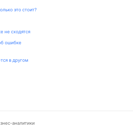
колько это стоит?
е не сходятся
об ошибке
тся в другом
изнес-аналитики